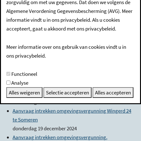
zorgvuldig om met uw gegevens. Dat doen we volgens de
Aanvraag intrekken omgevingsvergunning
Algemene Verordening Gegevensbescherming (AVG). Meer
Speelheuvelplein 13 te Someren
informatie vindt u in ons privacybeleid. Als u cookies
donderdag 4 mei 2023
accepteert, gaat u akkoord met ons privacybeleid.
Aanvraag intrekken omgevingsvergunning Steenoven
25 te Someren
Meer informatie over ons gebruik van cookies vindt u in
donderdag 2 februari 2023
ons privacybeleid.
Aanvraag intrekken omgevingsvergunning Tamboer 11
te Lierop
Functioneel
donderdag 8 juni 2023
Analyse
Aanvraag intrekken omgevingsvergunning Ter
Alles weigeren
Selectie accepteren
Alles accepteren
Hofstadlaan 16 te Someren
donderdag 27 maart 2025
Aanvraag intrekken omgevingsvergunning Wingerd 24
te Someren
donderdag 19 december 2024
Aanvraag intrekken omgevingsvergunning,