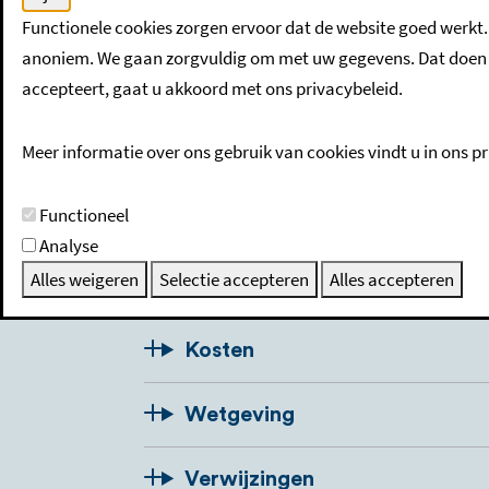
Functionele cookies zorgen ervoor dat de website goed werkt.
Als iemand overlijdt, moet dat worden door
anoniem. We gaan zorgvuldig om met uw gegevens. Dat doen w
dat. Maar u kunt het ook zelf doen.
accepteert, gaat u akkoord met ons privacybeleid.
Meer informatie over ons gebruik van cookies vindt u in ons pr
Beschrijving
Functioneel
Voorwaarden
Analyse
Alles weigeren
Selectie accepteren
Alles accepteren
Procedure
Kosten
Wetgeving
Verwijzingen