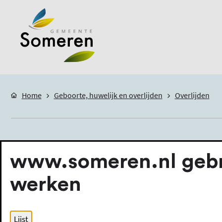
Home
Geboorte, huwelijk en overlijden
Overlijden
Overlijden
www.someren.nl gebru
werken
Direct regelen
Lijst