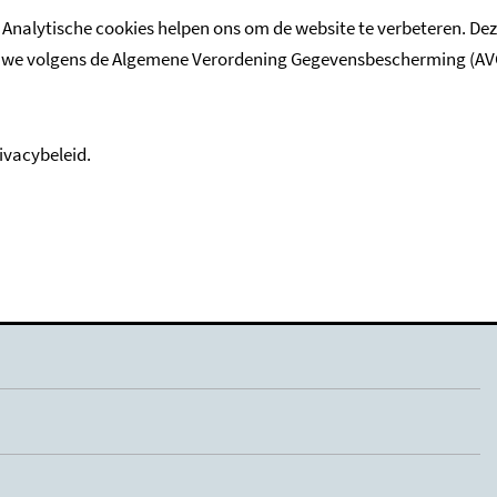
 Analytische cookies helpen ons om de website te verbeteren. De
gegeven aan de gemeente. Meestal doet de uitvaartondernemer
e volgens de Algemene Verordening Gegevensbescherming (AVG). M
ivacybeleid.