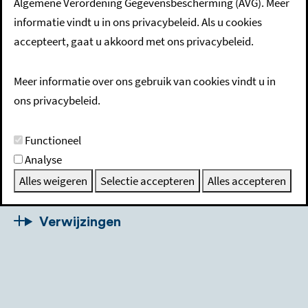
Algemene Verordening Gegevensbescherming (AVG). Meer
Als u een kind vindt dat te vondeling is gelegd, moet u het
informatie vindt u in ons privacybeleid. Als u cookies
naar een arts of het ziekenhuis brengen. Zij brengen de
accepteert, gaat u akkoord met ons privacybeleid.
politie op de hoogte.
Meer informatie over ons gebruik van cookies vindt u in
ons privacybeleid.
Beschrijving
Functioneel
Procedure
Analyse
Alles weigeren
Selectie accepteren
Alles accepteren
Wetgeving
Verwijzingen