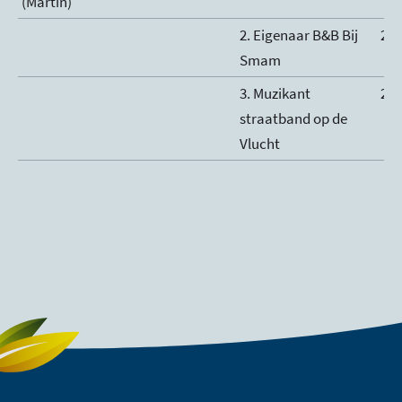
(Martin)
2. Eigenaar B&B Bij
2
Smam
3. Muzikant
2
straatband op de
Vlucht