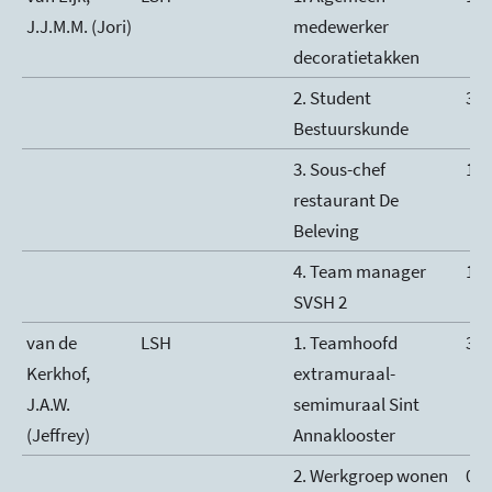
J.J.M.M. (Jori)
medewerker
decoratietakken
2. Student
32
Bestuurskunde
3. Sous-chef
10
restaurant De
Beleving
4. Team manager
10
SVSH 2
van de
LSH
1. Teamhoofd
36
Kerkhof,
extramuraal-
J.A.W.
semimuraal Sint
(Jeffrey)
Annaklooster
2. Werkgroep wonen
0,5