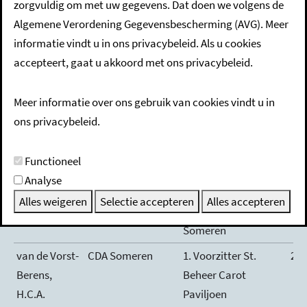
zorgvuldig om met uw gegevens. Dat doen we volgens de
burgerleden
Algemene Verordening Gegevensbescherming (AVG). Meer
informatie vindt u in ons privacybeleid. Als u cookies
accepteert, gaat u akkoord met ons privacybeleid.
Uu
pe
Naam
Fractie
Nevenfunctie
we
Meer informatie over ons gebruik van cookies vindt u in
ons privacybeleid.
Hikspoors-
CDA Someren
1. De Hoof
45
Karis, E.H.
Groepsaccomodaties
Functioneel
(Esther)
B.V
Analyse
2. Bestuurslid Rotary
2
Alles weigeren
Selectie accepteren
Alles accepteren
Deurne - Asten -
Someren
van de Vorst-
CDA Someren
1. Voorzitter St.
2
Berens,
Beheer Carot
H.C.A.
Paviljoen