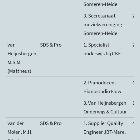
Someren-Heide
3. Secretariaat
2
muziekvereniging
Someren-Heide
van
SDS & Pro
1. Specialist
20
Heijnsbergen,
onderwijs bij CKE
M.S.M.
(Mattheus)
2. Pianodocent
10
Pianostudio Flow
3. Van Heijnsbergen
10
Onderwijs & Cultuur
van der
SDS & Pro
1. Supplier Quality
40
Molen, M.H.
Engineer JBT-Marel