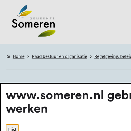
Home
Raad bestuur en organisatie
Regelgeving, belei
Regelgeving
www.someren.nl gebru
werken
De door de raad en het college van burgemee
worden bekendgemaakt op
www.officiëlebe
Lijst