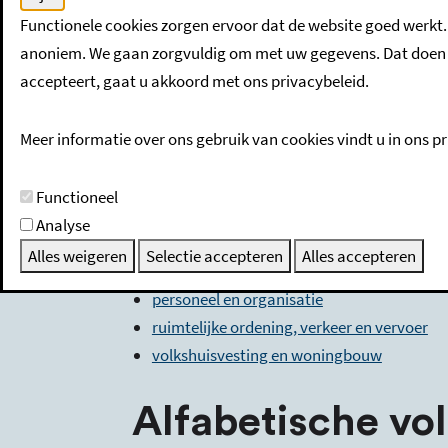
Functionele cookies zorgen ervoor dat de website goed werkt.
Categorieën
anoniem. We gaan zorgvuldig om met uw gegevens. Dat doen w
accepteert, gaat u akkoord met ons privacybeleid.
algemeen
bestuur en recht
Meer informatie over ons gebruik van cookies vindt u in ons pr
financiën en economie
maatschappelijke zorg en welzijn
Functioneel
milieu
Analyse
onderwijs
Alles weigeren
Selectie accepteren
Alles accepteren
openbare orde en veiligheid
personeel en organisatie
ruimtelijke ordening, verkeer en vervoer
volkshuisvesting en woningbouw
Alfabetische vo