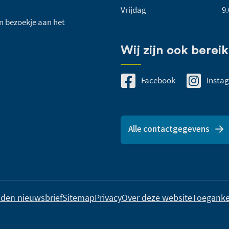
Vrijdag
9.
een bezoekje aan het
Wij zijn ook bereik
Facebook
Insta
Alle contactgegevens
den nieuwsbrief
Sitemap
Privacy
Over deze website
Toeganke