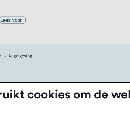
Lees voor
d
Regelgeving
ikt cookies om de webs
ster en wethouders vastgestelde gemeentelijke regelingen
kendmakingen.nl