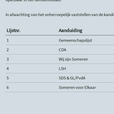
In afwachting van het onherroepelijk vaststellen van de kandid
Lijstnr.
Aanduiding
1
Gemeenschapslijst
2
CDA
3
Wij zijn Someren
4
LSH
5
SDS & GL/PvdA
6
Someren voor Elkaar