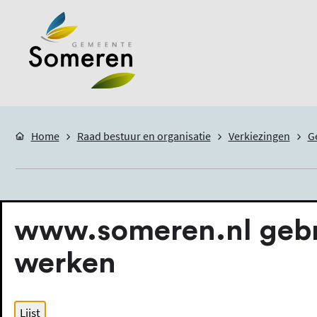
Home
Raad bestuur en organisatie
Verkiezingen
G
Kandidaatstellin
www.someren.nl gebru
werken
Kandidaatstelling
Lijst