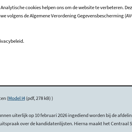
 de Gemeenteraadsverkiezingen van 18 maart 2026. De ingeleverd
 Analytische cookies helpen ons om de website te verbeteren. De
te Someren.
e volgens de Algemene Verordening Gegevensbescherming (AVG). M
 februari om 16:00 uur zijn de ontvangen kandidatenlijsten onderz
ivacybeleid.
Model I1
(pdf, 151 kB) )
9:00 en 17:00 uur hersteld worden. De herstelde verzuimen en lij
en (
Model I4
(pdf, 278 kB) )
nen uiterlijk op 10 februari 2026 ingediend worden bij de afdeli
6 uitspraak over de kandidatenlijsten. Hierna maakt het Centraal