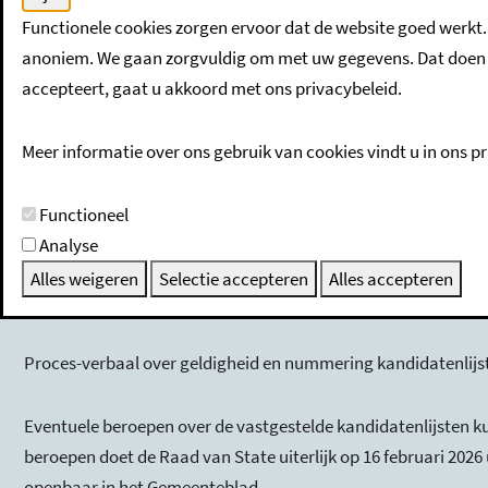
Op maandag 2 februari was de dag van kandidaatstelling voor
Functionele cookies zorgen ervoor dat de website goed werkt.
liggen ter inzage bij het Klant Contact Centrum van gemeen
anoniem. We gaan zorgvuldig om met uw gegevens. Dat doen w
accepteert, gaat u akkoord met ons privacybeleid.
Tijdens de besloten zitting van het Centraal Stembureau op 3
kandidatenlijsten opgemaakt.
Meer informatie over ons gebruik van cookies vindt u in ons pr
Proces-verbaal van het onderzoek naar de kandidatenlijsten (
Functioneel
Analyse
Vastgestelde verzuimen konden op 4 en 5 februari 2026 tussen 
Alles weigeren
Selectie accepteren
Alles accepteren
geldigheid en nummering van de kandidatenlijsten.
Proces-verbaal over geldigheid en nummering kandidatenlijst
Eventuele beroepen over de vastgestelde kandidatenlijsten kun
beroepen doet de Raad van State uiterlijk op 16 februari 202
openbaar in het Gemeenteblad.