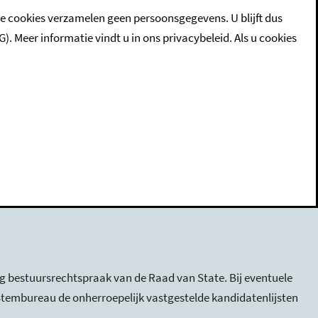
e kandidatenlijsten inclusief ondersteuningsverklaringen
ze cookies verzamelen geen persoonsgegevens. U blijft dus
eer informatie vindt u in ons privacybeleid. Als u cookies
ocht. Er is proces-verbaal van het onderzoek naar de
stvolgorde zijn opgenomen in het proces-verbaal over de
ng bestuursrechtspraak van de Raad van State. Bij eventuele
 Stembureau de onherroepelijk vastgestelde kandidatenlijsten