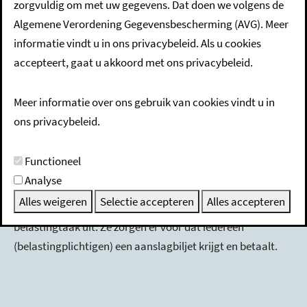
zorgvuldig om met uw gegevens. Dat doen we volgens de
Algemene Verordening Gegevensbescherming (AVG). Meer
informatie vindt u in ons privacybeleid. Als u cookies
Direct regelen
accepteert, gaat u akkoord met ons privacybeleid.
Meer informatie over ons gebruik van cookies vindt u in
ons privacybeleid.
Kunt u de gemeentebelasting niet op tijd betalen? Vraag
Functioneel
een betalingsregeling aan bij de Belastingsamenwerking
Analyse
Oost-Brabant (BSOB).
BSOB voert voor 2 waterschappen
Alles weigeren
Selectie accepteren
Alles accepteren
en 12 gemeentes, waaronder de gemeente Someren, de
belastingtaak uit. Ze zorgen
er voor
dat iedereen
(belastingplichtigen) een aanslagbiljet krijgt en betaalt.