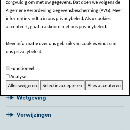
Direct regelen
zorgvuldig om met uw gegevens. Dat doen we volgens de
Algemene Verordening Gegevensbescherming (AVG). Meer
informatie vindt u in ons privacybeleid. Als u cookies
Heeft u een klacht over het riool? Bijvoorbeeld omdat het
accepteert, gaat u akkoord met ons privacybeleid.
riool verstopt is of stinkt? Als de oorzaak buiten uw erf ligt,
meldt u dit bij de gemeente.
Meer informatie over ons gebruik van cookies vindt u in
ons privacybeleid.
Beschrijving
Functioneel
Analyse
Procedure
Alles weigeren
Selectie accepteren
Alles accepteren
Wetgeving
Verwijzingen