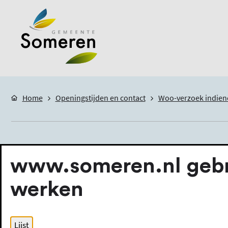
Home
Openingstijden en contact
Woo-verzoek indien
Woo-verzoek
www.someren.nl gebru
werken
Woo-verzoek indienen
Lijst