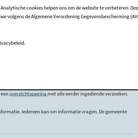
 Analytische cookies helpen ons om de website te verbeteren. De
e volgens de Algemene Verordening Gegevensbescherming (AVG). M
r en online te vinden. Informatie die we in het kader van de
ren.nl/woo
.
ivacybeleid.
niet kunt vinden, kunt u ook contact opnemen met de
f (0493) 494 888. Vaak is een Woo-verzoek niet nodig en krijgt u
 u opvraagt openbaar voor iedereen. Na behandeling plaatsen
p een
overzichtspagina
met alle eerder ingediende verzoeken.
nformatie. Iedereen kan om informatie vragen. De gemeente