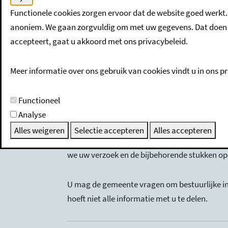
Functionele cookies zorgen ervoor dat de website goed werkt.
Voordat u een Woo-verzoek indient:
anoniem. We gaan zorgvuldig om met uw gegevens. Dat doen w
accepteert, gaat u akkoord met ons privacybeleid.
Veel informatie van de gemeente is openbaa
Woo openbaar maken, staat op
www.some
Meer informatie over ons gebruik van cookies vindt u in ons pr
Als u bepaalde informatie of documenten 
Functioneel
gemeente via
gemeente@someren.nl
o
sneller antwoord.
Analyse
Alles weigeren
Selectie accepteren
Alles accepteren
Met een Woo-verzoek wordt de informatie die
we uw verzoek en de bijbehorende stukken o
U mag de gemeente vragen om bestuurlijke i
hoeft niet alle informatie met u te delen.