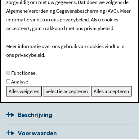
zorgvuldig om met uw gegevens. Dat doen we volgens de
nationaliteit aanvragen
Algemene Verordening Gegevensbescherming (AVG). Meer
informatie vindt u in ons privacybeleid. Als u cookies
accepteert, gaat u akkoord met ons privacybeleid.
Bewijs van Nederlandse nationaliteit
Meer informatie over ons gebruik van cookies vindt u in
aanvragen
ons privacybeleid.
Functioneel
Soms moet u bewijzen dat u de Nederlandse nationaliteit
Analyse
heeft. Daarvoor vraagt u een bewijs van Nederlanderschap
Alles weigeren
Selectie accepteren
Alles accepteren
aan. Dit doet u bij de gemeente waar u bent ingeschreven.
Beschrijving
Voorwaarden