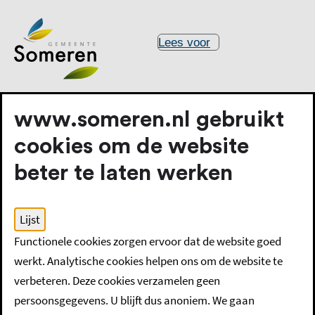
Lees voor
www.someren.nl gebruikt
cookies om de website
beter te laten werken
Home
Uittreksels en verklaringen
Lijst
Geslacht op geboorteakte wijzigen
Functionele cookies zorgen ervoor dat de website goed
werkt. Analytische cookies helpen ons om de website te
Geslacht op
verbeteren. Deze cookies verzamelen geen
persoonsgegevens. U blijft dus anoniem. We gaan
geboorteakte wijzigen