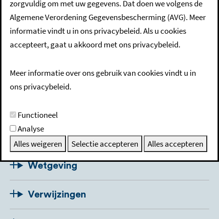
zorgvuldig om met uw gegevens. Dat doen we volgens de
Algemene Verordening Gegevensbescherming (AVG). Meer
U kunt het geslacht op uw geboorteakte veranderen. Dit
informatie vindt u in ons privacybeleid. Als u cookies
doet u bij de gemeente waar u bent geboren.
accepteert, gaat u akkoord met ons privacybeleid.
Meer informatie over ons gebruik van cookies vindt u in
Beschrijving
ons privacybeleid.
Voorwaarden
Functioneel
Analyse
Procedure
Alles weigeren
Selectie accepteren
Alles accepteren
Wetgeving
Verwijzingen