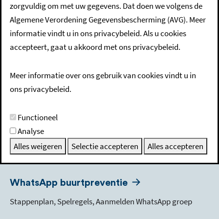
zorgvuldig om met uw gegevens. Dat doen we volgens de
AED's
Algemene Verordening Gegevensbescherming (AVG). Meer
Locaties AED's, AED-cursussen
informatie vindt u in ons privacybeleid. Als u cookies
accepteert, gaat u akkoord met ons privacybeleid.
Wijkagenten
Meer informatie over ons gebruik van cookies vindt u in
Contact politie, Meld Misdaad Anoniem
ons privacybeleid.
Wat moet je doen in een noodsituatie?
Functioneel
Analyse
Maandelijks proefalarm, NL-Alert, Risicokaart,
Alles weigeren
Selectie accepteren
Alles accepteren
Stormschade en wateroverlast
WhatsApp buurtpreventie
Stappenplan, Spelregels, Aanmelden WhatsApp groep