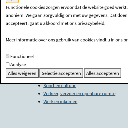
Functionele cookies zorgen ervoor dat de website goed werkt.
Categorieën
anoniem. We gaan zorgvuldig om met uw gegevens. Dat doen w
accepteert, gaat u akkoord met ons privacybeleid.
Bestuur en dienstverlening
Economische zaken en toerisme
Meer informatie over ons gebruik van cookies vindt u in ons pr
Maatschappelijke zorg en jeugd
Milieu en water
Functioneel
Onderwijs
Analyse
Openbare orde en veiligheid / integrale h
Alles weigeren
Selectie accepteren
Alles accepteren
Ruimtelijke ordening en volkshuisvesting
Sport en cultuur
Verkeer, vervoer en openbare ruimte
Werk en inkomen