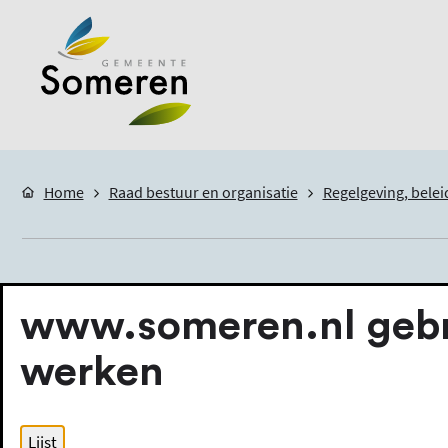
Home
Raad bestuur en organisatie
Regelgeving, belei
Beleid
www.someren.nl gebru
werken
In de gemeente Someren wordt beleid gemaakt
beleid is op onderwerp gerangschikt in het ca
Lijst