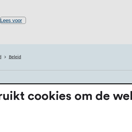
Lees voor
d
Beleid
ikt cookies om de webs
 over allerlei gemeentelijke onderwerpen. Het vastgestelde
tegorieënoverzicht.