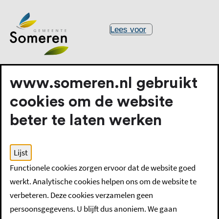
Lees voor
www.someren.nl gebruikt
cookies om de website
beter te laten werken
Home
Raad bestuur en organisatie
Regelgeving, beleid
Lijst
Beleid
Maatschappelijke zorg en jeugd
Functionele cookies zorgen ervoor dat de website goed
werkt. Analytische cookies helpen ons om de website te
Maatschappelijke zorg
verbeteren. Deze cookies verzamelen geen
persoonsgegevens. U blijft dus anoniem. We gaan
en jeugd