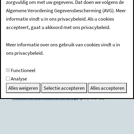
zorgvuldig om met uw gegevens. Dat doen we volgens de
Algemene Verordening Gegevensbescherming (AVG). Meer
Beleidsnota's
informatie vindt u in ons privacybeleid. Als u cookies
accepteert, gaat u akkoord met ons privacybeleid.
Meer informatie over ons gebruik van cookies vindt u in
ons privacybeleid.
Lokaal Preventieakkoord
(pdf, 996 kB)
Doorontwikkeling Beschermd wonen in de Peelregio:
Functioneel
Inclusie Centraal - Helmond-Peel
(pdf, 864 kB)
Analyse
Sociale structuurvisie gemeente Someren 2030
(pdf, 462
Alles weigeren
Selectie accepteren
Alles accepteren
kB)
Notitie Aanpak alcohol en drugs
(pdf, 691 kB)