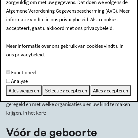
zorgvuldig om met uw gegevens. Dat doen we volgens de
buitenlandse afkomst
Algemene Verordening Gegevensbescherming (AVG). Meer
met kinderen van 0 tot
informatie vindt u in ons privacybeleid. Als u cookies
accepteert, gaat u akkoord met ons privacybeleid.
18 jaar
Meer informatie over ons gebruik van cookies vindt u in
Zó doen we dat in
ons privacybeleid.
Someren!
Functioneel
Analyse
Met deze folder informeren we u over hoe we in Someren
Alles weigeren
Selectie accepteren
Alles accepteren
met schoolkinderen omgaan, wat er voor uw kind is
geregeld en met welke organisaties u en uw kind te maken
krijgen. In het kort:
Vóór de geboorte