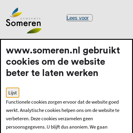
Lees voor
www.someren.nl gebruikt
cookies om de website
beter te laten werken
Home
Ondernemers
Buitenlandse werknemers
Lijst
Folder voor ouders van buitenlandse afkomst met kinderen
Functionele cookies zorgen ervoor dat de website goed
van 0 tot 18 jaar
werkt. Analytische cookies helpen ons om de website te
verbeteren. Deze cookies verzamelen geen
Folder voor ouders van
persoonsgegevens. U blijft dus anoniem. We gaan