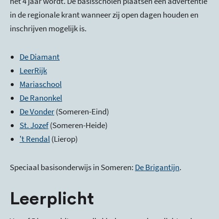
het 4 jaar wordt. De basisscholen plaatsen een advertentie
in de regionale krant wanneer zij open dagen houden en
inschrijven mogelijk is.
De Diamant
LeerRijk
Mariaschool
De Ranonkel
De Vonder
(Someren-Eind)
St. Jozef
(Someren-Heide)
't Rendal
(Lierop)
Speciaal basisonderwijs in Someren:
De Brigantijn
.
Leerplicht