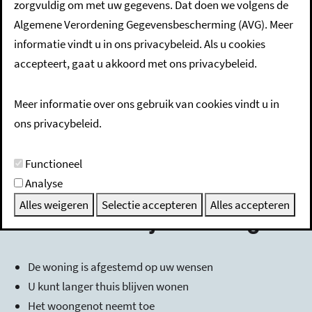
Direct regelen
zorgvuldig om met uw gegevens. Dat doen we volgens de
Algemene Verordening Gegevensbescherming (AVG). Meer
informatie vindt u in ons privacybeleid. Als u cookies
U wilt zolang mogelijk in uw huis blijven wonen. Maar uw
accepteert, gaat u akkoord met ons privacybeleid.
huis is niet geschikt omdat u geen slaapkamer of (veilige)
badkamer op de begane grond heeft. De Blijverslening is
Meer informatie over ons gebruik van cookies vindt u in
voor eigenaren die hun woning levensloopbestendig willen
ons privacybeleid.
maken. Ook als een gezinslid speciale zorg nodig heeft en u
hiervoor uw woning moet aanpassen kunt u de lening
Functioneel
aanvragen
Analyse
Alles weigeren
Selectie accepteren
Alles accepteren
Voordelen Blijverslening
De woning is afgestemd op uw wensen
U kunt langer thuis blijven wonen
Het woongenot neemt toe