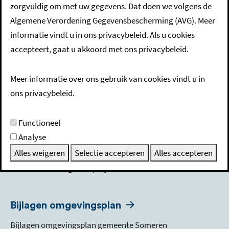
zorgvuldig om met uw gegevens. Dat doen we volgens de
Omgevingswet
Algemene Verordening Gegevensbescherming (AVG). Meer
Omgevingswet, Omgevingsloket, Wet
informatie vindt u in ons privacybeleid. Als u cookies
Kwaliteitswaarborging voor bouwen, Omgevingsvisie,
accepteert, gaat u akkoord met ons privacybeleid.
Omgevingsplan, Participatie
Meer informatie over ons gebruik van cookies vindt u in
Bouwgrond kopen
ons privacybeleid.
Bouwkavels in de dorpskernen
Functioneel
Analyse
Woningbouwprojecten
Alles weigeren
Selectie accepteren
Alles accepteren
Overzicht woningbouwprojecten
Bijlagen omgevingsplan
Bijlagen omgevingsplan gemeente Someren