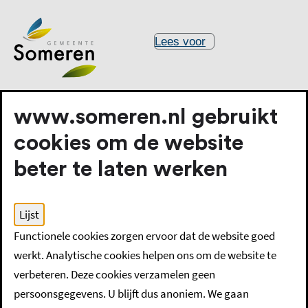
Lees voor
www.someren.nl gebruikt
cookies om de website
beter te laten werken
Home
Wonen en (ver)bouwen
Lijst
Groenstrook of restgrond kopen, huren of gebruiken
Functionele cookies zorgen ervoor dat de website goed
werkt. Analytische cookies helpen ons om de website te
Groenstrook of
verbeteren. Deze cookies verzamelen geen
persoonsgegevens. U blijft dus anoniem. We gaan
restgrond kopen,