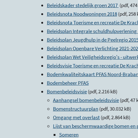
Beleidskader stedelijk groen 2017
(pdf, 474
Beleidsnota Noodwoningen 2018
(pdf, 258
Beleidsnota Toerisme en recreatie De Krac
Beleidsplan Integrale schuldhulpverlenin
Beleidsplan Jeugdhulp in de Peelregio 201
Beleidsplan Openbare Verlichting 2021-20
Beleidsplan Wet Veiligheidsregio's - uitwer
Beleidsvisie Toerisme en recreatie De Kra
Bodemkwaliteitskaart PFAS Noord-Braba
Bodembeheer PFAS
Bomenbeleidsvisie
(pdf, 2.216 kB)
Aanhangsel bomenbeleidsvisie
(pdf, 47 
Bomenstructuurplan
(pdf, 30.032 kB)
Omgang met overlast
(pdf, 2.864 kB)
Lijst van beschermwaardige bomen en 
Someren