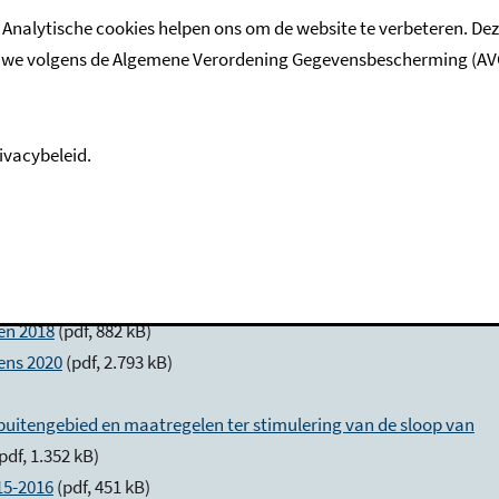
028 kB)
 Analytische cookies helpen ons om de website te verbeteren. De
e volgens de Algemene Verordening Gegevensbescherming (AVG). M
f, 19.075 kB)
f, 40.963 kB)
df, 1.558 kB)
ivacybeleid.
ningen
(pdf, 730 kB)
 2018
(pdf, 2.314 kB)
n 2018- bijlage 1
(pdf, 1.249 kB)
17
(pdf, 1.323 kB)
en 2018
(pdf, 882 kB)
ens 2020
(pdf, 2.793 kB)
t buitengebied en maatregelen ter stimulering van de sloop van
pdf, 1.352 kB)
15-2016
(pdf, 451 kB)