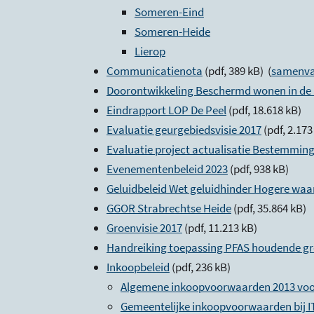
Someren-Eind
Someren-Heide
Lierop
Communicatienota
(pdf, 389 kB) (
samenva
Doorontwikkeling Beschermd wonen in de P
Eindrapport LOP De Peel
(pdf, 18.618 kB)
Evaluatie geurgebiedsvisie 2017
(pdf, 2.173
Evaluatie project actualisatie Bestemmin
Evenementenbeleid 2023
(pdf, 938 kB)
Geluidbeleid Wet geluidhinder Hogere wa
GGOR Strabrechtse Heide
(pdf, 35.864 kB)
Groenvisie 2017
(pdf, 11.213 kB)
Handreiking toepassing PFAS houdende g
Inkoopbeleid
(pdf, 236 kB)
Algemene inkoopvoorwaarden 2013 voor
Gemeentelijke inkoopvoorwaarden bij IT