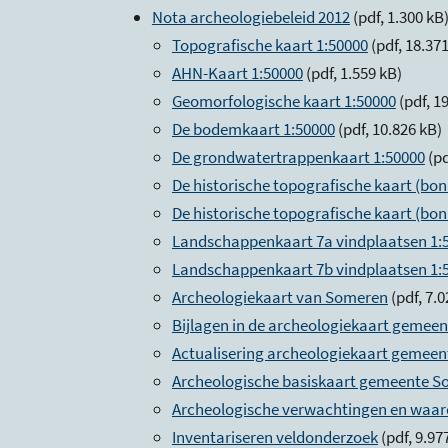
Nota archeologiebeleid 2012
(pdf, 1.300 kB
Topografische kaart 1:50000
(pdf, 18.37
AHN-Kaart 1:50000
(pdf, 1.559 kB)
Geomorfologische kaart 1:50000
(pdf, 1
De bodemkaart 1:50000
(pdf, 10.826 kB)
De grondwatertrappenkaart 1:50000
(pd
De historische topografische kaart (bon
De historische topografische kaart (bon
Landschappenkaart 7a vindplaatsen 1:
Landschappenkaart 7b vindplaatsen 1:
Archeologiekaart van Someren
(pdf, 7.
Bijlagen in de archeologiekaart gemee
Actualisering archeologiekaart gemee
Archeologische basiskaart gemeente 
Archeologische verwachtingen en waar
Inventariseren veldonderzoek
(pdf, 9.97