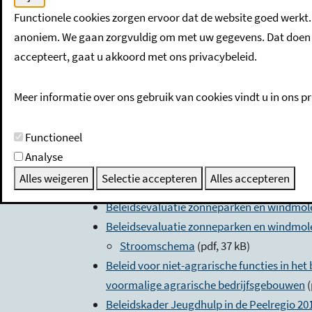
Afvalstoffenbeleidsplan 2016-2020
(pdf, 1.
Functionele cookies zorgen ervoor dat de website goed werkt.
Arbeidsmigrantenbeleid 2025
(pdf, 398 kB)
anoniem. We gaan zorgvuldig om met uw gegevens. Dat doen w
Beeldkwaliteitsplan Buitengebied 2011
(pd
accepteert, gaat u akkoord met ons privacybeleid.
Beeldkwaliteitsplan Buitengebied 2022
(pd
Beheerplan landschappelijke elementen
(p
Meer informatie over ons gebruik van cookies vindt u in ons pr
Beleid plattelandswoning
(pdf, 308 kB)
Notitie evaluatie beleid plattelandswo
Functioneel
Beleid teeltondersteunende voorzieningen
Analyse
Beleid teeltondersteunende voorzieninge
Alles weigeren
Selectie accepteren
Alles accepteren
Beleid zonneparken in het buitengebied 20
Beleidsevaluatie zonneparken en windmol
Beleidsevaluatie zonneparken en windmol
Stroomschema
(pdf, 37 kB)
Beleid voor niet-agrarische functies in he
voormalige agrarische bedrijfsgebouwen
(
Beleidskader Jeugdhulp in de Peelregio 20