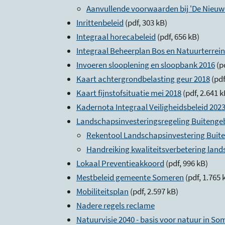
Aanvullende voorwaarden bij 'De Nieuw
Inrittenbeleid
(pdf, 303 kB)
Integraal horecabeleid
(pdf, 656 kB)
Integraal Beheerplan Bos en Natuurterrei
Invoeren slooplening en sloopbank 2016
(p
Kaart achtergrondbelasting geur 2018
(pdf
Kaart fijnstofsituatie mei 2018
(pdf, 2.641 
Kadernota Integraal Veiligheidsbeleid 202
Landschapsinvesteringsregeling Buitenge
Rekentool Landschapsinvestering Buit
Handreiking kwaliteitsverbetering lan
Lokaal Preventieakkoord
(pdf, 996 kB)
Mestbeleid gemeente Someren
(pdf, 1.765 
Mobiliteitsplan
(pdf, 2.597 kB)
Nadere regels reclame
Natuurvisie 2040 - basis voor natuur in So