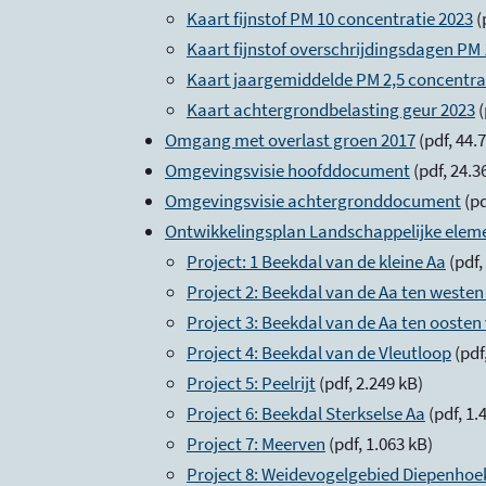
Kaart fijnstof PM 10 concentratie 2023
(
Kaart fijnstof overschrijdingsdagen PM 
Kaart jaargemiddelde PM 2,5 concentra
Kaart achtergrondbelasting geur 2023
(
Omgang met overlast groen 2017
(pdf, 44.
Omgevingsvisie hoofddocument
(pdf, 24.3
Omgevingsvisie achtergronddocument
(pd
Ontwikkelingsplan Landschappelijke elem
Project: 1 Beekdal van de kleine Aa
(pdf,
Project 2: Beekdal van de Aa ten weste
Project 3: Beekdal van de Aa ten oosten
Project 4: Beekdal van de Vleutloop
(pdf
Project 5: Peelrijt
(pdf, 2.249 kB)
Project 6: Beekdal Sterkselse Aa
(pdf, 1.
Project 7: Meerven
(pdf, 1.063 kB)
Project 8: Weidevogelgebied Diepenhoe