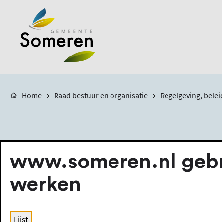
Home
Raad bestuur en organisatie
Regelgeving, belei
Alfabetisch 
www.someren.nl gebru
werken
Beleidsnota's
Lijst